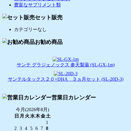
豊富なサプリメント類
セット販売
カテゴリーなし
お勧め商品
サンテ グラジェノックス 参天製薬 (SL-GX-1m)
サンテルタックス２０+DHA ３ヵ月セット (SL-20D-3)
営業日カレンダー
今月(2026年8月)
日
月
火
水
木
金
土
1
2
3
4
5
6
7
8