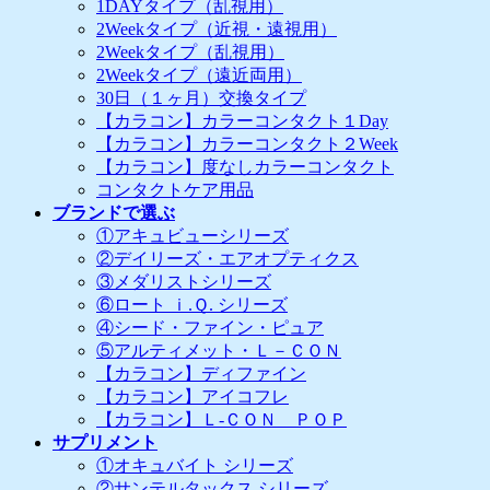
1DAYタイプ（乱視用）
2Weekタイプ（近視・遠視用）
2Weekタイプ（乱視用）
2Weekタイプ（遠近両用）
30日（１ヶ月）交換タイプ
【カラコン】カラーコンタクト１Day
【カラコン】カラーコンタクト２Week
【カラコン】度なしカラーコンタクト
コンタクトケア用品
ブランドで選ぶ
①アキュビューシリーズ
②デイリーズ・エアオプティクス
③メダリストシリーズ
⑥ロート ｉ.Ｑ. シリーズ
④シード・ファイン・ピュア
⑤アルティメット・Ｌ－ＣＯＮ
【カラコン】ディファイン
【カラコン】アイコフレ
【カラコン】Ｌ-ＣＯＮ ＰＯＰ
サプリメント
①オキュバイト シリーズ
②サンテルタックス シリーズ