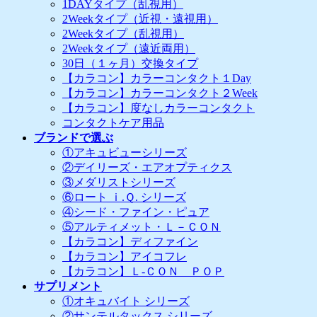
1DAYタイプ（乱視用）
2Weekタイプ（近視・遠視用）
2Weekタイプ（乱視用）
2Weekタイプ（遠近両用）
30日（１ヶ月）交換タイプ
【カラコン】カラーコンタクト１Day
【カラコン】カラーコンタクト２Week
【カラコン】度なしカラーコンタクト
コンタクトケア用品
ブランドで選ぶ
①アキュビューシリーズ
②デイリーズ・エアオプティクス
③メダリストシリーズ
⑥ロート ｉ.Ｑ. シリーズ
④シード・ファイン・ピュア
⑤アルティメット・Ｌ－ＣＯＮ
【カラコン】ディファイン
【カラコン】アイコフレ
【カラコン】Ｌ-ＣＯＮ ＰＯＰ
サプリメント
①オキュバイト シリーズ
②サンテルタックス シリーズ