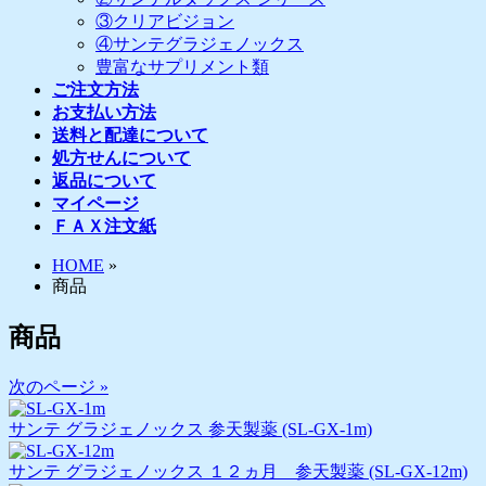
③クリアビジョン
④サンテグラジェノックス
豊富なサプリメント類
ご注文方法
お支払い方法
送料と配達について
処方せんについて
返品について
マイページ
ＦＡＸ注文紙
HOME
»
商品
商品
次のページ »
サンテ グラジェノックス 参天製薬 (SL-GX-1m)
サンテ グラジェノックス １２ヵ月 参天製薬 (SL-GX-12m)