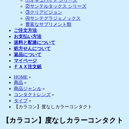
①オキュバイト シリーズ
②サンテルタックス シリーズ
③クリアビジョン
④サンテグラジェノックス
豊富なサプリメント類
ご注文方法
お支払い方法
送料と配達について
処方せんについて
返品について
マイページ
ＦＡＸ注文紙
HOME
»
商品
»
商品ジャンル
»
コンタクトレンズ
»
タイプ
»
【カラコン】度なしカラーコンタクト
【カラコン】度なしカラーコンタクト